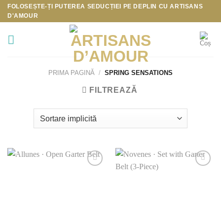
Skip
FOLOSEȘTE-ȚI PUTEREA SEDUCȚIEI PE DEPLIN CU
ARTISANS
D'AMOUR
to
content
PRIMA PAGINĂ
/
SPRING SENSATIONS
FILTREAZĂ
Add to
Add to
Wishlist
Wishlist