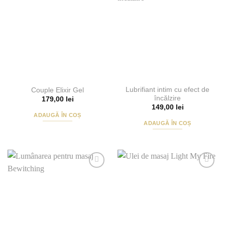
Add to
Add to
variații.
Wishlist
Wishlist
Opțiunile
pot
fi
alese
în
pagina
produsului.
Lubrifiant intim cu efect de
Couple Elixir Gel
încălzire
179,00
lei
149,00
lei
ADAUGĂ ÎN COȘ
ADAUGĂ ÎN COȘ
Add to
Add to
Wishlist
Wishlist