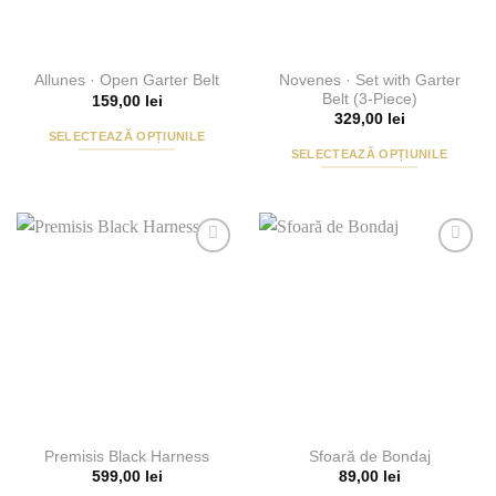
Novenes · Set with Garter
Allunes · Open Garter Belt
Belt (3-Piece)
159,00
lei
329,00
lei
SELECTEAZĂ OPȚIUNILE
SELECTEAZĂ OPȚIUNILE
Acest
Acest
produs
produs
are
are
mai
mai
multe
Add to
Add to
multe
variații.
Wishlist
Wishlist
variații.
Opțiunile
Opțiunile
pot
pot
fi
fi
alese
alese
în
în
pagina
pagina
produsului.
Premisis Black Harness
Sfoară de Bondaj
produsului.
599,00
lei
89,00
lei