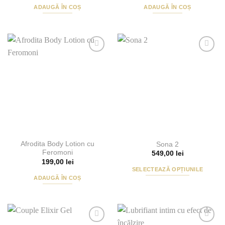
ADAUGĂ ÎN COȘ
ADAUGĂ ÎN COȘ
Add to
Add to
Wishlist
Wishlist
Afrodita Body Lotion cu
Sona 2
Feromoni
549,00
lei
199,00
lei
SELECTEAZĂ OPȚIUNILE
ADAUGĂ ÎN COȘ
Acest
produs
are
mai
multe