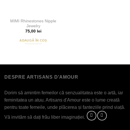
MIMI Rhinestones Nipple
Jewelry
75,00
lei
ADAUGĂ ÎN COȘ
DESPRE ARTISANS D'AMOUR
Dorim să amintim femeilor că senzualitatea este o artă, iar
feminitatea un atuu. Artisans d'Amour este o lume creată
pentru toate femeile, unde plăcerea și fanteziile prind viață.
Vă invităm să dați frâu liber imaginației.