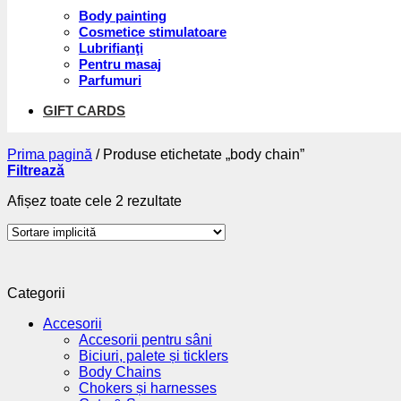
Body painting
Cosmetice stimulatoare
Lubrifianţi
Pentru masaj
Parfumuri
GIFT CARDS
Prima pagină
/
Produse etichetate „body chain”
Filtrează
Afișez toate cele 2 rezultate
Categorii
Accesorii
Accesorii pentru sâni
Biciuri, palete și ticklers
Body Chains
Chokers și harnesses