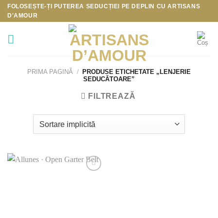
Skip
FOLOSEȘTE-ȚI PUTEREA SEDUCȚIEI PE DEPLIN CU
ARTISANS
D'AMOUR
to
content
PRIMA PAGINĂ
/
PRODUSE ETICHETATE „LENJERIE
SEDUCĂTOARE”
FILTREAZĂ
Add to
Wishlist