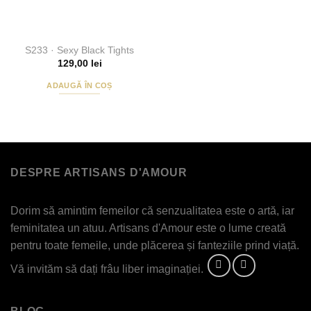
S233 · Sexy Black Tights
129,00
lei
ADAUGĂ ÎN COȘ
DESPRE ARTISANS D'AMOUR
Dorim să amintim femeilor că senzualitatea este o artă, iar
feminitatea un atuu. Artisans d'Amour este o lume creată
pentru toate femeile, unde plăcerea și fanteziile prind viață.
Vă invităm să dați frâu liber imaginației.