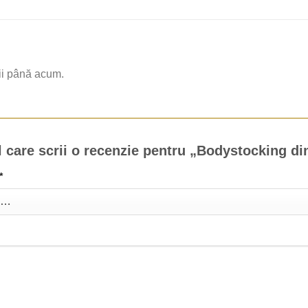
ii până acum.
l care scrii o recenzie pentru „Bodystocking d
*