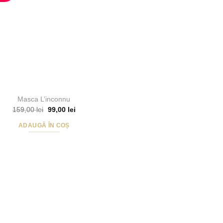
Masca L’inconnu
Prețul
Prețul
159,00
lei
99,00
lei
inițial
curent
a
este:
ADAUGĂ ÎN COȘ
fost:
99,00 lei.
159,00 lei.