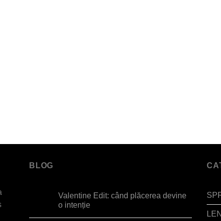
BLOG
CA
a
SP
Valentine Edit: când plăcerea devine
s
o intenție
LE