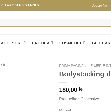
Despre Noi
N CU
ARTISANS D'AMOUR
ACCESORII
EROTICA
COSMETICE
GIFT CA
PRIMA PAGINĂ
/
LENJERIE IN
Bodystocking di
Add to
Wishlist
180,00
lei
Producător: Obsessive
Meow!