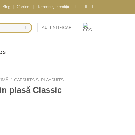
Blog
Contact
Termeni și condiții
AUTENTIFICARE
RDS
TIMĂ
/
CATSUITS ȘI PLAYSUITS
n plasă Classic