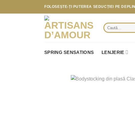
Skip
FOLOSEȘTE-ȚI PUTEREA SEDUCȚIEI PE DEPLI
to
content
Caută
după:
SPRING SENSATIONS
LENJERIE