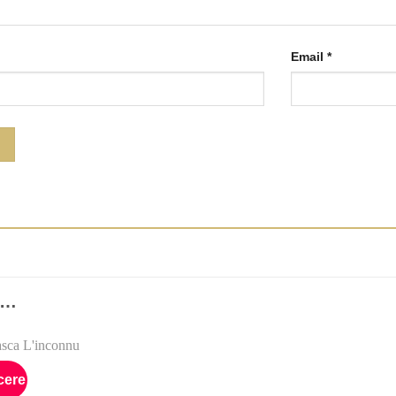
Email
*
I…
cere
Add to
Wishlist