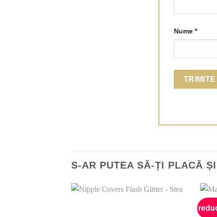
Nume
*
S-AR PUTEA SĂ-ȚI PLACĂ Ș
redu