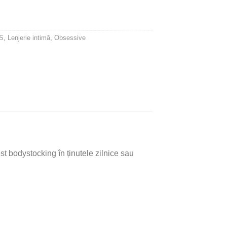
S
,
Lenjerie intimă
,
Obsessive
t bodystocking în ținutele zilnice sau