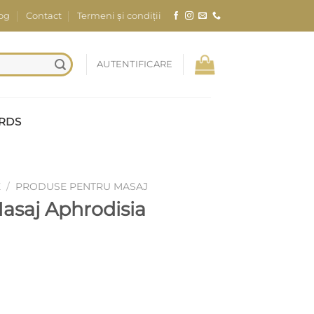
og
Contact
Termeni și condiții
AUTENTIFICARE
ARDS
E
/
PRODUSE PENTRU MASAJ
saj Aphrodisia
Aphrodisia