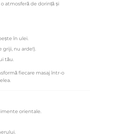
 o atmosferă de dorință și
ște în ulei.
griji, nu arde!).
i tău.
nsformă fiecare masaj într-o
elea.
dimente orientale.
erului.