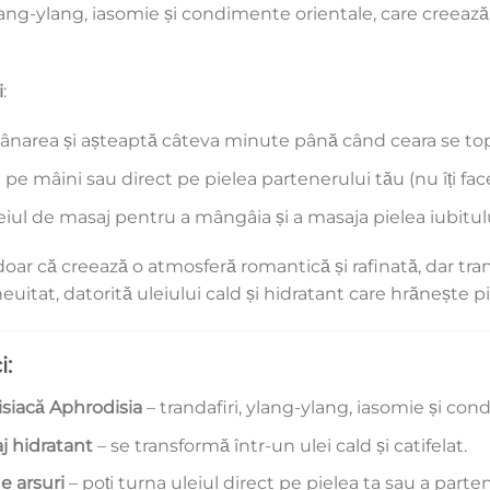
ylang-ylang, iasomie și condimente orientale, care creează
i
:
narea și așteaptă câteva minute până când ceara se tope
 pe mâini sau direct pe pielea partenerului tău (nu îți face 
eiul de masaj pentru a mângâia și a masaja pielea iubitulu
oar că creează o atmosferă romantică și rafinată, dar tra
uitat, datorită uleiului cald și hidratant care hrănește pi
i:
siacă Aphrodisia
– trandafiri, ylang-ylang, iasomie și con
j hidratant
– se transformă într-un ulei cald și catifelat.
de arsuri
– poți turna uleiul direct pe pielea ta sau a parten