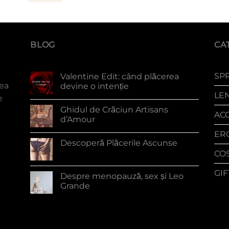
BLOG
CA
SP
Valentine Edit: când plăcerea
tea
devine o intenție
LE
e
Ghidul de Crăciun Artisans
AC
d’Amour
ER
Descoperă Plăcerile Ascunse
CO
GI
Despre menopauză, sex și Leo
Grande