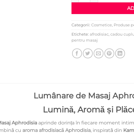
AD
Categorii:
Cosmetice
,
Produse p
Etichete:
afrodisiac
,
cadou cupl
pentru masaj
Lumânare de Masaj Aphro
Lumină, Aromă și Plăc
asaj Aphrodisia
aprinde dorința în fiecare moment intim.
ombină cu
aroma afrodisiacă Aphrodisia
, inspirată din
Kam