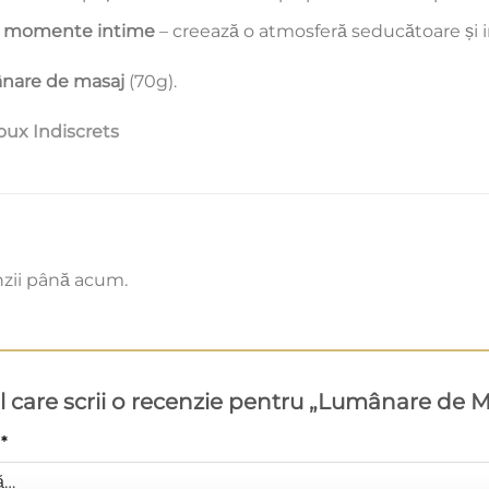
u momente intime
– creează o atmosferă seducătoare și i
nare de masaj
(70g).
oux Indiscrets
nzii până acum.
ul care scrii o recenzie pentru „Lumânare de 
a
*