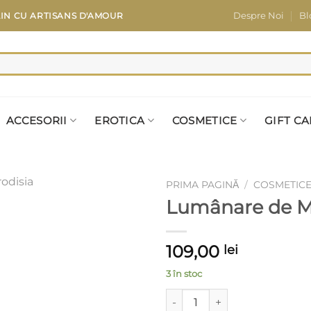
Despre Noi
Bl
LIN CU
ARTISANS D'AMOUR
ACCESORII
EROTICA
COSMETICE
GIFT C
PRIMA PAGINĂ
/
COSMETIC
Lumânare de Ma
Add to
Wishlist
109,00
lei
3 în stoc
Cantitate Lumânare de Masaj 