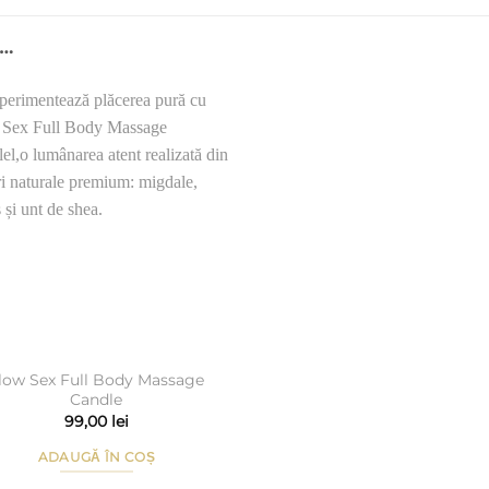
I…
Add to
Wishlist
low Sex Full Body Massage
Candle
99,00
lei
ADAUGĂ ÎN COȘ