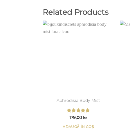
Related Products
Add to
Wishlist
Aphrodisia Body Mist
Evaluat la
179,00
lei
5.00
din 5
ADAUGĂ ÎN COȘ