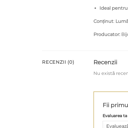
Ideal pentr
Conținut
:
Lumâ
Producator:
Bij
Recenzii
RECENZII (0)
Nu există rece
Fii prim
Evaluarea t