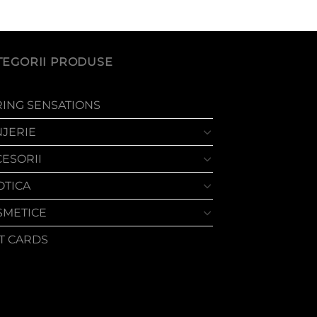
TEGORII PRODUSE
RING SENSATIONS
NJERIE
CESORII
OTICA
SMETICE
FT CARDS