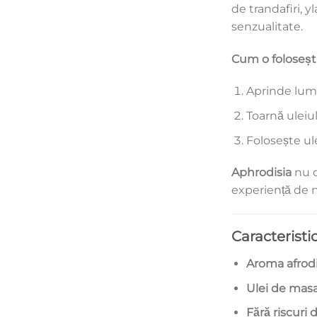
de trandafiri, 
senzualitate.
Cum o foloseșt
Aprinde lumâ
Toarnă uleiul
Folosește ul
Aphrodisia
nu d
experiență de ne
Caracteristic
Aroma afrodi
Ulei de masa
Fără riscuri 