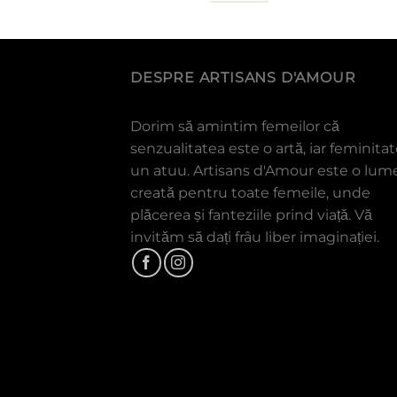
DESPRE ARTISANS D'AMOUR
Dorim să amintim femeilor că
senzualitatea este o artă, iar feminita
un atuu. Artisans d'Amour este o lum
creată pentru toate femeile, unde
plăcerea și fanteziile prind viață. Vă
invităm să dați frâu liber imaginației.