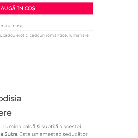
AUGĂ ÎN COȘ
entru masaj
u
,
cadou erotic
,
cadouri romantice
,
lumanare
disia
ere
 Lumina caldă și subtilă a acestei
a Sutra
. Este un amestec seducător