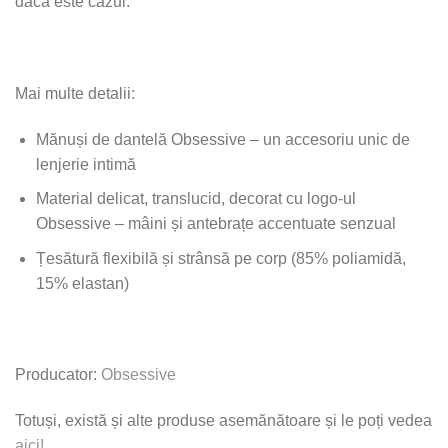
dacă este cazul.
Mai multe detalii:
Mănuși de dantelă Obsessive – un accesoriu unic de
lenjerie intimă
Material delicat, translucid, decorat cu logo-ul
Obsessive – mâini și antebrațe accentuate senzual
Țesătură flexibilă și strânsă pe corp (85% poliamidă,
15% elastan)
Producator:
Obsessive
Totuși, există și alte produse asemănătoare și le poți vedea
aici!