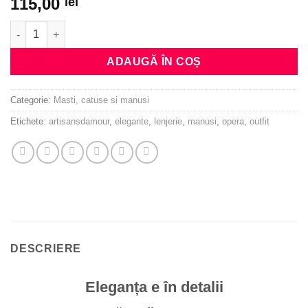
115,00
lei
Cantitate Mănuși Opera
ADAUGĂ ÎN COȘ
Categorie:
Masti, catuse si manusi
Etichete:
artisansdamour
,
elegante
,
lenjerie
,
manusi
,
opera
,
outfit
DESCRIERE
Eleganța e în detalii