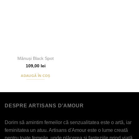
Add to
Wishlist
Mănuși Black Spot
109,00
lei
ADAUGĂ ÎN COȘ
DESPRE ARTISANS D'AMOUR
Dorim să amintim femeilor că senzualitatea este o artă, iar
feminitatea un atuu. Artisans d'Amour este o lume creată
pentru toate femeile, unde plăcerea și fanteziile prind viață.