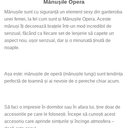
Mănușile Opera
Mănușile sunt cu siguranță un element sexy din garderoba
unei femei, la fel cum sunt și Mănușile Opera. Aceste
mănuși îți decorează brațele într-un mod incredibil de
senzual, făcând ca fiecare set de lenjerie să capete un
aspect nou, ușor senzual, dar și o minunată ținută de
noapte.
Așa este: mănușile de operă (mănușile lungi) sunt tendința
perfectă de toamnă și ai nevoie de o pereche chiar acum.
Să faci o impresie în dormitor sau în afara lui, ține doar de
accesoriile pe care le folosești. Începe să cunoști acest
accesoriu care aprinde simțurile și încinge atmosfera –